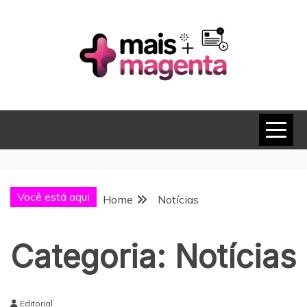
Skip
to
content
MAIS MAGENTA
Você está aqui
Home
Notícias
Categoria:
Notícias
Editorial